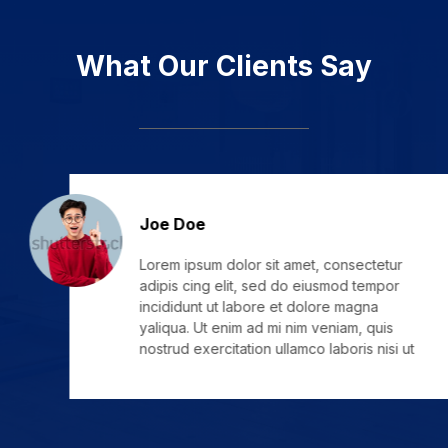
What Our Clients Say
Joe Doe
t amet, consectetur
Lorem ipsum 
 do eiusmod tempor
adipis cing 
et dolore magna
incididunt u
i nim veniam, quis
yaliqua. Ut 
llamco laboris nisi ut
nostrud exerc