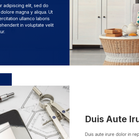
 adipiscing elit, sed do
 dolore magna y aliqua. Ut
rcitation ullamco laboris
ehenderit in voluptate velit
ur.
Duis Aute Ir
Duis aute irure dolor in re