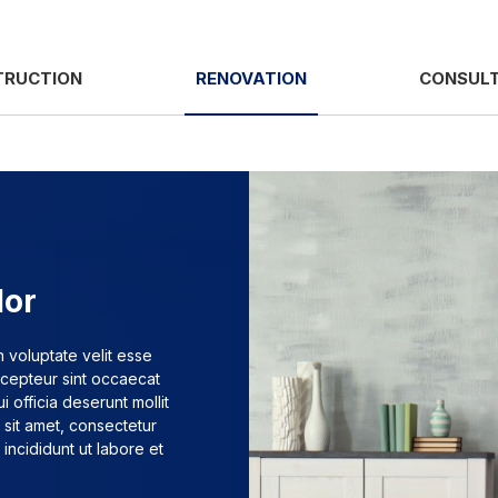
TRUCTION
RENOVATION
CONSUL
lor
n voluptate velit esse
Excepteur sint occaecat
i officia deserunt mollit
 sit amet, consectetur
incididunt ut labore et