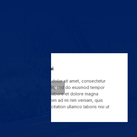
Joe Doe
onsectetur
Lorem ipsum dolor si
mod tempor
adipis cing elit, sed
e magna
incididunt ut labore 
iam, quis
yaliqua. Ut enim ad m
boris nisi ut
nostrud exercitation u